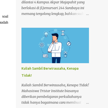
dilantai 4 Kampus Akpar Majapahit yang
berlokasi di Jl.Jemursari 244 Surabaya ini
memang tergolong lengkap, bahkan sudah
 soal
memenuhi standart Hotel. Fasilitas ini
mudah
diberikan kepada Mahasiswa agar
menunjang dan memperlancar proses
pembelajaran. Seperti pada siang itu,salah
satu Mahasiswa semester 4 melakukan
praktek Make-up Room dikamar Hotel
Kampus Akpar Majapahit. Adapun proses
Make-up room adalah : 1. SET UP
TROLLEY : Bersihkan trolley menggunakan
Kuliah Sambil Berwirausaha, Kenapa
dust cloth dari atas ke bawah 2.
Tidak!
Masukkan perlengkapan kamar tamu dan
peralatan kebersihan 3. Dorong trolley
Kuliah Sambil Berwirausaha, Kenapa Tidak!
menuju kamar dengan benar 4. Letakan
Mahasiswa Tristar Institute biasanya
trolley di depan kamar tamu 5. Ketok
diberikan pembelajaran perkuliahanya
pintu dengan mengucapkan
tidak hanya bagaimana cara membuat
“Housekeeping” max 3x 6. Buka pintu