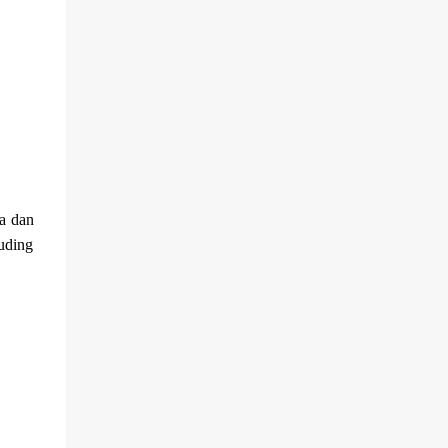
na dan
puding