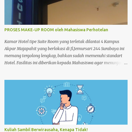
PROSES MAKE-UP ROOM oleh Mahasiswa Perhotelan
Kamar Hotel tipe Suite Room yang terletak dilantai 4 Kampus
Akpar Majapahit yang berlokasi di Jl.Jemursari 244 Surabaya ini
memang tergolong lengkap, bahkan sudah memenuhi standart
Hotel. Fasilitas ini diberikan kepada Mahasiswa agar menunjang
dan memperlancar proses pembelajaran. Seperti pada siang
itu,salah satu Mahasiswa semester 4 melakukan praktek Make-
up Room dikamar Hotel Kampus Akpar Majapahit. Adapun
proses Make-up room adalah : 1. SET UP TROLLEY : Bersihkan
trolley menggunakan dust cloth dari atas ke bawah 2.
Masukkan perlengkapan kamar tamu dan peralatan kebersihan
3. Dorong trolley menuju kamar dengan benar 4. Letakan
trolley di depan kamar tamu 5. Ketok pintu dengan
mengucapkan “Housekeeping” max 3x 6. Buka pintu perlahan-
Kuliah Sambil Berwirausaha, Kenapa Tidak!