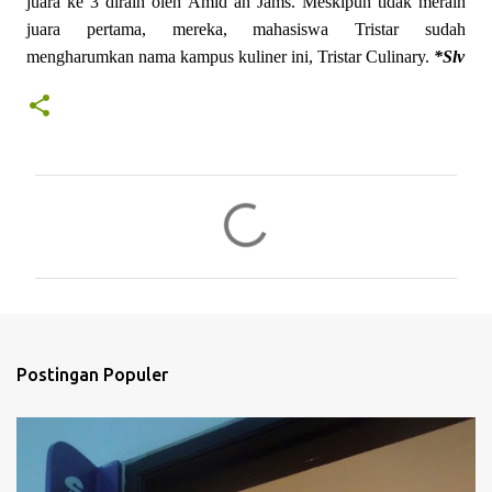
juara ke 3 diraih oleh Amid an Jams. Meskipun tidak meraih
juara pertama, mereka, mahasiswa Tristar sudah
mengharumkan nama kampus kuliner ini, Tristar Culinary.
*Slv
K
o
m
e
n
t
Postingan Populer
a
r