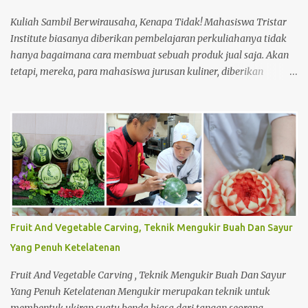
lahan 7. ...
Kuliah Sambil Berwirausaha, Kenapa Tidak! Mahasiswa Tristar
Institute biasanya diberikan pembelajaran perkuliahanya tidak
hanya bagaimana cara membuat sebuah produk jual saja. Akan
tetapi, mereka, para mahasiswa jurusan kuliner, diberikan
pembelajaran tentang materi lainnya untuk meningkatkan
keahlian mereka dalam bagaimana cara membuat usaha dari
bawah seperti usaha kecil menengah (UKM). Seperti halnya,
membuat perencanaan, strategi penjualan hingga perhitungan
harga produk dalam membuat sebuah produk jual. Saat mereka
masih menjadi mahasiswa, ada salah satu mata kuliah yang
mempelajari menjadi wirausahawan. Sekaligus mempraktikanya
langsung di lapangan. Sehingga mereka dapat merasakan
bagaimana menjadi seorang wirausahawan sebenarnya. Dan tak
Fruit And Vegetable Carving, Teknik Mengukir Buah Dan Sayur
sedikit, mahasiswa yang sudah mempelajari perkuliahan
Yang Penuh Ketelatenan
tersebut ingin segera melakukannya sendiri. Meskipun mereka
masih berstatus mahasiswa di Tristar Institute, mereka berani
Fruit And Vegetable Carving , Teknik Mengukir Buah Dan Sayur
untuk menjual suatu produk hasi...
Yang Penuh Ketelatenan Mengukir merupakan teknik untuk