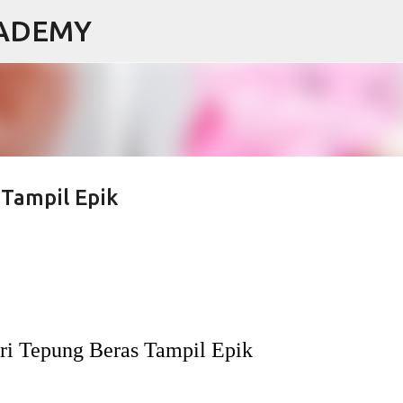
CADEMY
Langsung ke konten utama
Tampil Epik
i Tepung Beras Tampil Epik