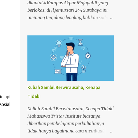
dilantai 4 Kampus Akpar Majapahit yang
berlokasi di Jl.Jemursari 244 Surabaya ini
memang tergolong lengkap, bahkan sudah
memenuhi standart Hotel. Fasilitas ini
diberikan kepada Mahasiswa agar
menunjang dan memperlancar proses
pembelajaran. Seperti pada siang itu,salah
satu Mahasiswa semester 4 melakukan
praktek Make-up Room dikamar Hotel
Kampus Akpar Majapahit. Adapun proses
Make-up room adalah : 1. SET UP
TROLLEY : Bersihkan trolley menggunakan
Kuliah Sambil Berwirausaha, Kenapa
dust cloth dari atas ke bawah 2.
etapi
Tidak!
Masukkan perlengkapan kamar tamu dan
osial
peralatan kebersihan 3. Dorong trolley
Kuliah Sambil Berwirausaha, Kenapa Tidak!
menuju kamar dengan benar 4. Letakan
Mahasiswa Tristar Institute biasanya
trolley di depan kamar tamu 5. Ketok
diberikan pembelajaran perkuliahanya
pintu dengan mengucapkan
tidak hanya bagaimana cara membuat
“Housekeeping” max 3x 6. Buka pintu