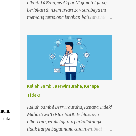
dilantai 4 Kampus Akpar Majapahit yang
berlokasi di Jl.Jemursari 244 Surabaya ini
memang tergolong lengkap, bahkan sudah
memenuhi standart Hotel. Fasilitas ini
diberikan kepada Mahasiswa agar
menunjang dan memperlancar proses
pembelajaran. Seperti pada siang itu,salah
satu Mahasiswa semester 4 melakukan
praktek Make-up Room dikamar Hotel
Kampus Akpar Majapahit. Adapun proses
Make-up room adalah : 1. SET UP
TROLLEY : Bersihkan trolley menggunakan
Kuliah Sambil Berwirausaha, Kenapa
dust cloth dari atas ke bawah 2.
Tidak!
Masukkan perlengkapan kamar tamu dan
peralatan kebersihan 3. Dorong trolley
Kuliah Sambil Berwirausaha, Kenapa Tidak!
umum.
menuju kamar dengan benar 4. Letakan
Mahasiswa Tristar Institute biasanya
epada
trolley di depan kamar tamu 5. Ketok
diberikan pembelajaran perkuliahanya
pintu dengan mengucapkan
tidak hanya bagaimana cara membuat
“Housekeeping” max 3x 6. Buka pintu