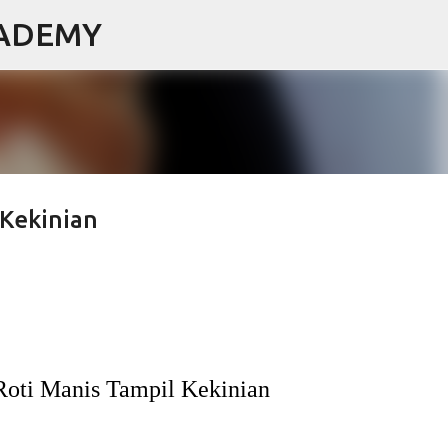
CADEMY
Langsung ke konten utama
 Kekinian
Roti Manis Tampil Kekinian