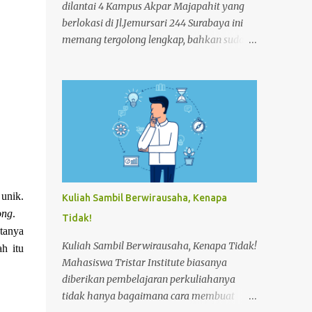
dilantai 4 Kampus Akpar Majapahit yang
berlokasi di Jl.Jemursari 244 Surabaya ini
memang tergolong lengkap, bahkan sudah
memenuhi standart Hotel. Fasilitas ini
diberikan kepada Mahasiswa agar
menunjang dan memperlancar proses
pembelajaran. Seperti pada siang itu,salah
satu Mahasiswa semester 4 melakukan
praktek Make-up Room dikamar Hotel
Kampus Akpar Majapahit. Adapun proses
Make-up room adalah : 1. SET UP
TROLLEY : Bersihkan trolley menggunakan
unik.
Kuliah Sambil Berwirausaha, Kenapa
dust cloth dari atas ke bawah 2.
ong
.
Tidak!
Masukkan perlengkapan kamar tamu dan
tanya
peralatan kebersihan 3. Dorong trolley
Kuliah Sambil Berwirausaha, Kenapa Tidak!
h itu
menuju kamar dengan benar 4. Letakan
Mahasiswa Tristar Institute biasanya
trolley di depan kamar tamu 5. Ketok
diberikan pembelajaran perkuliahanya
pintu dengan mengucapkan
tidak hanya bagaimana cara membuat
“Housekeeping” max 3x 6. Buka pintu