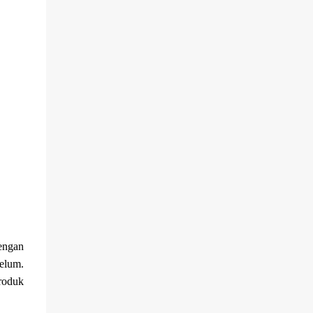
engan
elum.
roduk