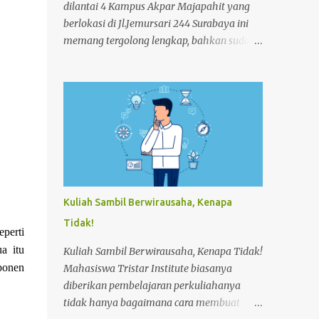
dilantai 4 Kampus Akpar Majapahit yang
berlokasi di Jl.Jemursari 244 Surabaya ini
memang tergolong lengkap, bahkan sudah
memenuhi standart Hotel. Fasilitas ini
diberikan kepada Mahasiswa agar
menunjang dan memperlancar proses
pembelajaran. Seperti pada siang itu,salah
satu Mahasiswa semester 4 melakukan
praktek Make-up Room dikamar Hotel
Kampus Akpar Majapahit. Adapun proses
Make-up room adalah : 1. SET UP
TROLLEY : Bersihkan trolley menggunakan
Kuliah Sambil Berwirausaha, Kenapa
dust cloth dari atas ke bawah 2.
Tidak!
Masukkan perlengkapan kamar tamu dan
eperti
peralatan kebersihan 3. Dorong trolley
a itu
Kuliah Sambil Berwirausaha, Kenapa Tidak!
menuju kamar dengan benar 4. Letakan
ponen
Mahasiswa Tristar Institute biasanya
trolley di depan kamar tamu 5. Ketok
diberikan pembelajaran perkuliahanya
pintu dengan mengucapkan
tidak hanya bagaimana cara membuat
“Housekeeping” max 3x 6. Buka pintu