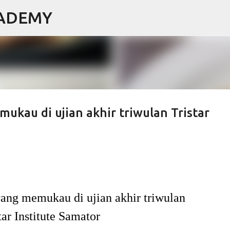
CADEMY
Langsung ke konten utama
ukau di ujian akhir triwulan Tristar
ang memukau di ujian akhir triwulan
tar Institute Samator