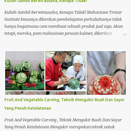
Kuliah Sambil Berwirausaha, Kenapa Tidak!
lahan 7. ...
Kuliah Sambil Berwirausaha, Kenapa Tidak! Mahasiswa Tristar
Institute biasanya diberikan pembelajaran perkuliahanya tidak
hanya bagaimana cara membuat sebuah produk jual saja. Akan
tetapi, mereka, para mahasiswa jurusan kuliner, diberikan
pembelajaran tentang materi lainnya untuk meningkatkan
keahlian mereka dalam bagaimana cara membuat usaha dari
bawah seperti usaha kecil menengah (UKM). Seperti halnya,
membuat perencanaan, strategi penjualan hingga perhitungan
harga produk dalam membuat sebuah produk jual. Saat mereka
masih menjadi mahasiswa, ada salah satu mata kuliah yang
mempelajari menjadi wirausahawan. Sekaligus mempraktikanya
langsung di lapangan. Sehingga mereka dapat merasakan
bagaimana menjadi seorang wirausahawan sebenarnya. Dan tak
Fruit And Vegetable Carving, Teknik Mengukir Buah Dan Sayur
sedikit, mahasiswa yang sudah mempelajari perkuliahan
Yang Penuh Ketelatenan
tersebut ingin segera melakukannya sendiri. Meskipun mereka
masih berstatus mahasiswa di Tristar Institute, mereka berani
Fruit And Vegetable Carving , Teknik Mengukir Buah Dan Sayur
untuk menjual suatu produk hasi...
Yang Penuh Ketelatenan Mengukir merupakan teknik untuk