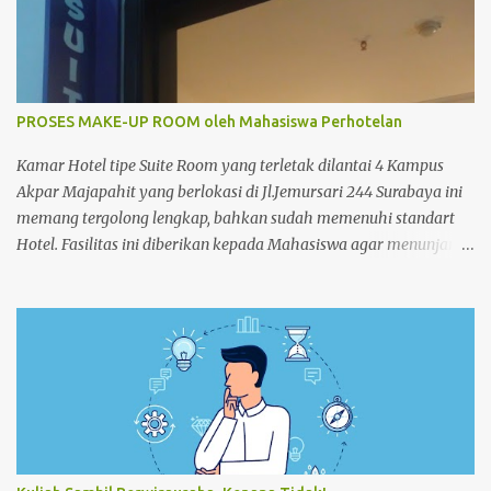
PROSES MAKE-UP ROOM oleh Mahasiswa Perhotelan
Kamar Hotel tipe Suite Room yang terletak dilantai 4 Kampus
Akpar Majapahit yang berlokasi di Jl.Jemursari 244 Surabaya ini
memang tergolong lengkap, bahkan sudah memenuhi standart
Hotel. Fasilitas ini diberikan kepada Mahasiswa agar menunjang
dan memperlancar proses pembelajaran. Seperti pada siang
itu,salah satu Mahasiswa semester 4 melakukan praktek Make-
up Room dikamar Hotel Kampus Akpar Majapahit. Adapun
proses Make-up room adalah : 1. SET UP TROLLEY : Bersihkan
trolley menggunakan dust cloth dari atas ke bawah 2.
Masukkan perlengkapan kamar tamu dan peralatan kebersihan
3. Dorong trolley menuju kamar dengan benar 4. Letakan
trolley di depan kamar tamu 5. Ketok pintu dengan
mengucapkan “Housekeeping” max 3x 6. Buka pintu perlahan-