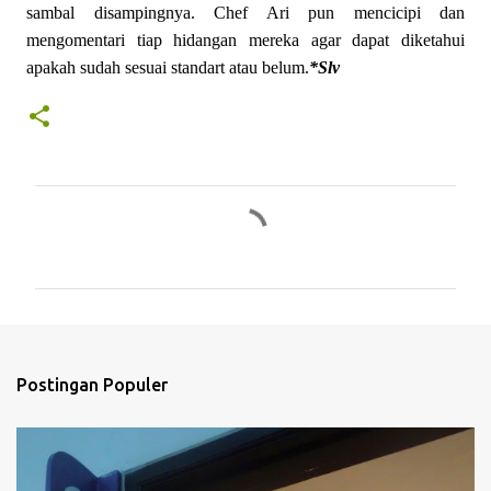
sambal disampingnya. Chef Ari pun mencicipi dan
mengomentari tiap hidangan mereka agar dapat diketahui
apakah sudah sesuai standart atau belum.
*Slv
K
o
m
e
n
t
Postingan Populer
a
r