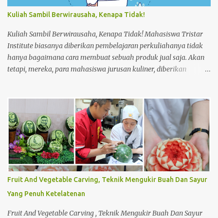
mengucapkan “Housekeeping” max 3x 6. Buka pintu perlahan-
Kuliah Sambil Berwirausaha, Kenapa Tidak!
lahan 7. ...
Kuliah Sambil Berwirausaha, Kenapa Tidak! Mahasiswa Tristar
Institute biasanya diberikan pembelajaran perkuliahanya tidak
hanya bagaimana cara membuat sebuah produk jual saja. Akan
tetapi, mereka, para mahasiswa jurusan kuliner, diberikan
pembelajaran tentang materi lainnya untuk meningkatkan
keahlian mereka dalam bagaimana cara membuat usaha dari
bawah seperti usaha kecil menengah (UKM). Seperti halnya,
membuat perencanaan, strategi penjualan hingga perhitungan
harga produk dalam membuat sebuah produk jual. Saat mereka
masih menjadi mahasiswa, ada salah satu mata kuliah yang
mempelajari menjadi wirausahawan. Sekaligus mempraktikanya
langsung di lapangan. Sehingga mereka dapat merasakan
bagaimana menjadi seorang wirausahawan sebenarnya. Dan tak
Fruit And Vegetable Carving, Teknik Mengukir Buah Dan Sayur
sedikit, mahasiswa yang sudah mempelajari perkuliahan
Yang Penuh Ketelatenan
tersebut ingin segera melakukannya sendiri. Meskipun mereka
masih berstatus mahasiswa di Tristar Institute, mereka berani
Fruit And Vegetable Carving , Teknik Mengukir Buah Dan Sayur