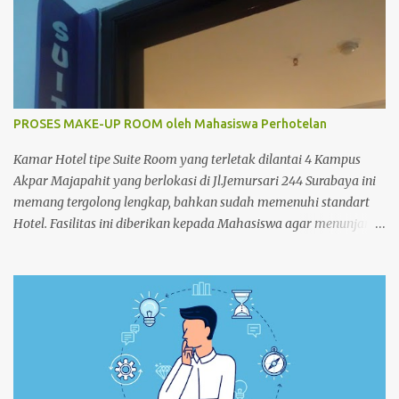
PROSES MAKE-UP ROOM oleh Mahasiswa Perhotelan
Kamar Hotel tipe Suite Room yang terletak dilantai 4 Kampus
Akpar Majapahit yang berlokasi di Jl.Jemursari 244 Surabaya ini
memang tergolong lengkap, bahkan sudah memenuhi standart
Hotel. Fasilitas ini diberikan kepada Mahasiswa agar menunjang
dan memperlancar proses pembelajaran. Seperti pada siang
itu,salah satu Mahasiswa semester 4 melakukan praktek Make-
up Room dikamar Hotel Kampus Akpar Majapahit. Adapun
proses Make-up room adalah : 1. SET UP TROLLEY : Bersihkan
trolley menggunakan dust cloth dari atas ke bawah 2.
Masukkan perlengkapan kamar tamu dan peralatan kebersihan
3. Dorong trolley menuju kamar dengan benar 4. Letakan
trolley di depan kamar tamu 5. Ketok pintu dengan