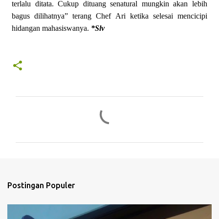
terlalu ditata. Cukup dituang senatural mungkin akan lebih
bagus dilihatnya” terang Chef Ari ketika selesai mencicipi
hidangan mahasiswanya.
*Slv
K
o
m
e
n
t
Postingan Populer
a
r