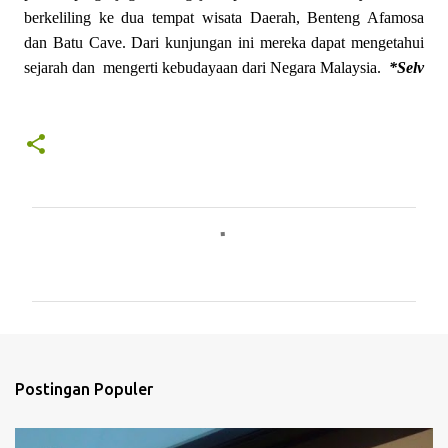
berkeliling ke dua tempat wisata Daerah, Benteng Afamosa
dan Batu Cave. Dari kunjungan ini mereka dapat mengetahui
sejarah dan
mengerti kebudayaan dari Negara Malaysia.
*Selv
K
o
m
e
n
t
Postingan Populer
a
r