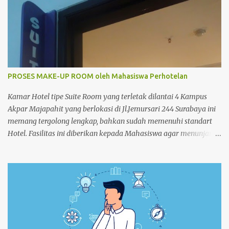
PROSES MAKE-UP ROOM oleh Mahasiswa Perhotelan
Kamar Hotel tipe Suite Room yang terletak dilantai 4 Kampus
Akpar Majapahit yang berlokasi di Jl.Jemursari 244 Surabaya ini
memang tergolong lengkap, bahkan sudah memenuhi standart
Hotel. Fasilitas ini diberikan kepada Mahasiswa agar menunjang
dan memperlancar proses pembelajaran. Seperti pada siang
itu,salah satu Mahasiswa semester 4 melakukan praktek Make-
up Room dikamar Hotel Kampus Akpar Majapahit. Adapun
proses Make-up room adalah : 1. SET UP TROLLEY : Bersihkan
trolley menggunakan dust cloth dari atas ke bawah 2.
Masukkan perlengkapan kamar tamu dan peralatan kebersihan
3. Dorong trolley menuju kamar dengan benar 4. Letakan