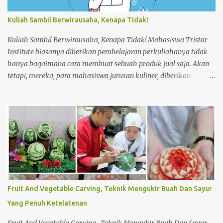
trolley di depan kamar tamu 5. Ketok pintu dengan
mengucapkan “Housekeeping” max 3x 6. Buka pintu perlahan-
Kuliah Sambil Berwirausaha, Kenapa Tidak!
lahan 7. ...
Kuliah Sambil Berwirausaha, Kenapa Tidak! Mahasiswa Tristar
Institute biasanya diberikan pembelajaran perkuliahanya tidak
hanya bagaimana cara membuat sebuah produk jual saja. Akan
tetapi, mereka, para mahasiswa jurusan kuliner, diberikan
pembelajaran tentang materi lainnya untuk meningkatkan
keahlian mereka dalam bagaimana cara membuat usaha dari
bawah seperti usaha kecil menengah (UKM). Seperti halnya,
membuat perencanaan, strategi penjualan hingga perhitungan
harga produk dalam membuat sebuah produk jual. Saat mereka
masih menjadi mahasiswa, ada salah satu mata kuliah yang
mempelajari menjadi wirausahawan. Sekaligus mempraktikanya
langsung di lapangan. Sehingga mereka dapat merasakan
bagaimana menjadi seorang wirausahawan sebenarnya. Dan tak
Fruit And Vegetable Carving, Teknik Mengukir Buah Dan Sayur
sedikit, mahasiswa yang sudah mempelajari perkuliahan
Yang Penuh Ketelatenan
tersebut ingin segera melakukannya sendiri. Meskipun mereka
masih berstatus mahasiswa di Tristar Institute, mereka berani