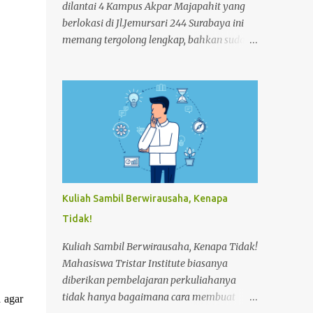
dilantai 4 Kampus Akpar Majapahit yang
berlokasi di Jl.Jemursari 244 Surabaya ini
memang tergolong lengkap, bahkan sudah
memenuhi standart Hotel. Fasilitas ini
diberikan kepada Mahasiswa agar
menunjang dan memperlancar proses
pembelajaran. Seperti pada siang itu,salah
satu Mahasiswa semester 4 melakukan
praktek Make-up Room dikamar Hotel
Kampus Akpar Majapahit. Adapun proses
Make-up room adalah : 1. SET UP
TROLLEY : Bersihkan trolley menggunakan
Kuliah Sambil Berwirausaha, Kenapa
dust cloth dari atas ke bawah 2.
Tidak!
Masukkan perlengkapan kamar tamu dan
peralatan kebersihan 3. Dorong trolley
Kuliah Sambil Berwirausaha, Kenapa Tidak!
menuju kamar dengan benar 4. Letakan
Mahasiswa Tristar Institute biasanya
trolley di depan kamar tamu 5. Ketok
diberikan pembelajaran perkuliahanya
pintu dengan mengucapkan
tidak hanya bagaimana cara membuat
 agar
“Housekeeping” max 3x 6. Buka pintu