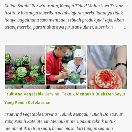
Kuliah Sambil Berwirausaha, Kenapa Tidak! Mahasiswa Tristar
Institute biasanya diberikan pembelajaran perkuliahanya tidak
hanya bagaimana cara membuat sebuah produk jual saja. Akan
tetapi, mereka, para mahasiswa jurusan kuliner, diberikan
pembelajaran tentang materi lainnya untuk meningkatkan
keahlian mereka dalam bagaimana cara membuat usaha dari
bawah seperti usaha kecil menengah (UKM). Seperti halnya,
membuat perencanaan, strategi penjualan hingga perhitungan
harga produk dalam membuat sebuah produk jual. Saat mereka
masih menjadi mahasiswa, ada salah satu mata kuliah yang
mempelajari menjadi wirausahawan. Sekaligus mempraktikanya
langsung di lapangan. Sehingga mereka dapat merasakan
bagaimana menjadi seorang wirausahawan sebenarnya. Dan tak
Fruit And Vegetable Carving, Teknik Mengukir Buah Dan Sayur
sedikit, mahasiswa yang sudah mempelajari perkuliahan
Yang Penuh Ketelatenan
tersebut ingin segera melakukannya sendiri. Meskipun mereka
masih berstatus mahasiswa di Tristar Institute, mereka berani
Fruit And Vegetable Carving , Teknik Mengukir Buah Dan Sayur
untuk menjual suatu produk hasi...
Yang Penuh Ketelatenan Mengukir merupakan teknik untuk
membentuk ukiran suatu benda biasa dari tangan seorang