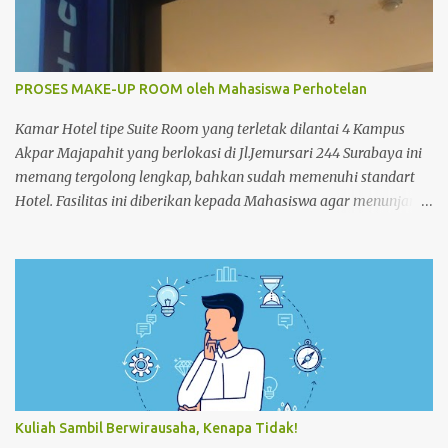
PROSES MAKE-UP ROOM oleh Mahasiswa Perhotelan
Kamar Hotel tipe Suite Room yang terletak dilantai 4 Kampus
Akpar Majapahit yang berlokasi di Jl.Jemursari 244 Surabaya ini
memang tergolong lengkap, bahkan sudah memenuhi standart
Hotel. Fasilitas ini diberikan kepada Mahasiswa agar menunjang
dan memperlancar proses pembelajaran. Seperti pada siang
itu,salah satu Mahasiswa semester 4 melakukan praktek Make-
up Room dikamar Hotel Kampus Akpar Majapahit. Adapun
proses Make-up room adalah : 1. SET UP TROLLEY : Bersihkan
trolley menggunakan dust cloth dari atas ke bawah 2.
Masukkan perlengkapan kamar tamu dan peralatan kebersihan
3. Dorong trolley menuju kamar dengan benar 4. Letakan
trolley di depan kamar tamu 5. Ketok pintu dengan
mengucapkan “Housekeeping” max 3x 6. Buka pintu perlahan-
Kuliah Sambil Berwirausaha, Kenapa Tidak!
lahan 7. ...