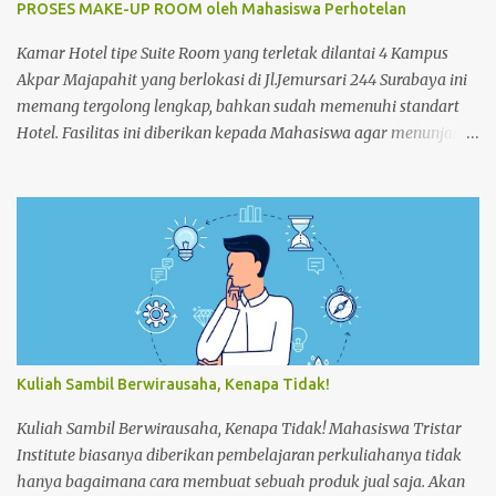
PROSES MAKE-UP ROOM oleh Mahasiswa Perhotelan
Kamar Hotel tipe Suite Room yang terletak dilantai 4 Kampus
Akpar Majapahit yang berlokasi di Jl.Jemursari 244 Surabaya ini
memang tergolong lengkap, bahkan sudah memenuhi standart
Hotel. Fasilitas ini diberikan kepada Mahasiswa agar menunjang
dan memperlancar proses pembelajaran. Seperti pada siang
itu,salah satu Mahasiswa semester 4 melakukan praktek Make-
up Room dikamar Hotel Kampus Akpar Majapahit. Adapun
proses Make-up room adalah : 1. SET UP TROLLEY : Bersihkan
trolley menggunakan dust cloth dari atas ke bawah 2.
Masukkan perlengkapan kamar tamu dan peralatan kebersihan
3. Dorong trolley menuju kamar dengan benar 4. Letakan
trolley di depan kamar tamu 5. Ketok pintu dengan
mengucapkan “Housekeeping” max 3x 6. Buka pintu perlahan-
Kuliah Sambil Berwirausaha, Kenapa Tidak!
lahan 7. ...
Kuliah Sambil Berwirausaha, Kenapa Tidak! Mahasiswa Tristar
Institute biasanya diberikan pembelajaran perkuliahanya tidak
hanya bagaimana cara membuat sebuah produk jual saja. Akan