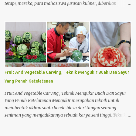
tetapi, mereka, para mahasiswa jurusan kuliner, diberikan
pembelajaran tentang materi lainnya untuk meningkatkan
keahlian mereka dalam bagaimana cara membuat usaha dari
bawah seperti usaha kecil menengah (UKM). Seperti halnya,
membuat perencanaan, strategi penjualan hingga perhitungan
harga produk dalam membuat sebuah produk jual. Saat mereka
masih menjadi mahasiswa, ada salah satu mata kuliah yang
mempelajari menjadi wirausahawan. Sekaligus mempraktikanya
langsung di lapangan. Sehingga mereka dapat merasakan
bagaimana menjadi seorang wirausahawan sebenarnya. Dan tak
Fruit And Vegetable Carving, Teknik Mengukir Buah Dan Sayur
sedikit, mahasiswa yang sudah mempelajari perkuliahan
Yang Penuh Ketelatenan
tersebut ingin segera melakukannya sendiri. Meskipun mereka
masih berstatus mahasiswa di Tristar Institute, mereka berani
Fruit And Vegetable Carving , Teknik Mengukir Buah Dan Sayur
untuk menjual suatu produk hasi...
Yang Penuh Ketelatenan Mengukir merupakan teknik untuk
membentuk ukiran suatu benda biasa dari tangan seorang
seniman yang menjadikannya sebuah karya seni tinggi. Teknik
mengukir ini tidak hanya digunakan untuk mengukir benda
seperti batu dan kayu saja. Melainkan buah atau sayuran pun