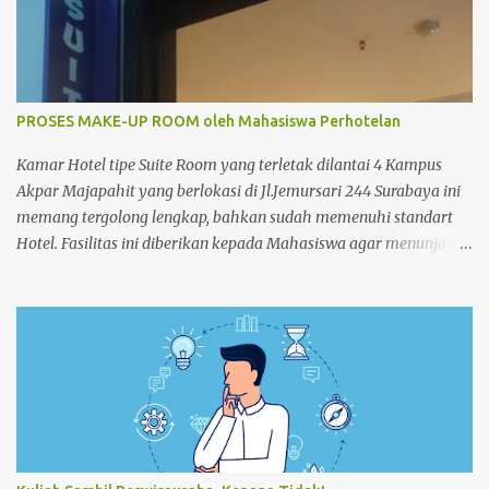
PROSES MAKE-UP ROOM oleh Mahasiswa Perhotelan
Kamar Hotel tipe Suite Room yang terletak dilantai 4 Kampus
Akpar Majapahit yang berlokasi di Jl.Jemursari 244 Surabaya ini
memang tergolong lengkap, bahkan sudah memenuhi standart
Hotel. Fasilitas ini diberikan kepada Mahasiswa agar menunjang
dan memperlancar proses pembelajaran. Seperti pada siang
itu,salah satu Mahasiswa semester 4 melakukan praktek Make-
up Room dikamar Hotel Kampus Akpar Majapahit. Adapun
proses Make-up room adalah : 1. SET UP TROLLEY : Bersihkan
trolley menggunakan dust cloth dari atas ke bawah 2.
Masukkan perlengkapan kamar tamu dan peralatan kebersihan
3. Dorong trolley menuju kamar dengan benar 4. Letakan
trolley di depan kamar tamu 5. Ketok pintu dengan
mengucapkan “Housekeeping” max 3x 6. Buka pintu perlahan-