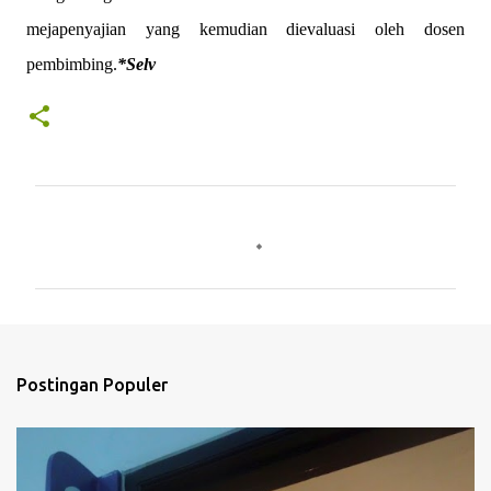
mejapenyajian yang kemudian dievaluasi oleh dosen
pembimbing.
*Selv
K
o
m
e
n
t
Postingan Populer
a
r