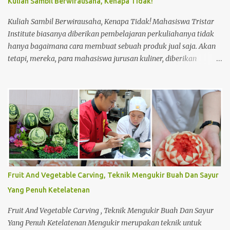
Kuliah Sambil Berwirausaha, Kenapa Tidak!
lahan 7. ...
Kuliah Sambil Berwirausaha, Kenapa Tidak! Mahasiswa Tristar
Institute biasanya diberikan pembelajaran perkuliahanya tidak
hanya bagaimana cara membuat sebuah produk jual saja. Akan
tetapi, mereka, para mahasiswa jurusan kuliner, diberikan
pembelajaran tentang materi lainnya untuk meningkatkan
keahlian mereka dalam bagaimana cara membuat usaha dari
bawah seperti usaha kecil menengah (UKM). Seperti halnya,
membuat perencanaan, strategi penjualan hingga perhitungan
harga produk dalam membuat sebuah produk jual. Saat mereka
masih menjadi mahasiswa, ada salah satu mata kuliah yang
mempelajari menjadi wirausahawan. Sekaligus mempraktikanya
langsung di lapangan. Sehingga mereka dapat merasakan
bagaimana menjadi seorang wirausahawan sebenarnya. Dan tak
Fruit And Vegetable Carving, Teknik Mengukir Buah Dan Sayur
sedikit, mahasiswa yang sudah mempelajari perkuliahan
Yang Penuh Ketelatenan
tersebut ingin segera melakukannya sendiri. Meskipun mereka
masih berstatus mahasiswa di Tristar Institute, mereka berani
Fruit And Vegetable Carving , Teknik Mengukir Buah Dan Sayur
untuk menjual suatu produk hasi...
Yang Penuh Ketelatenan Mengukir merupakan teknik untuk