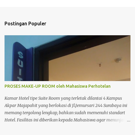
e
n
t
Postingan Populer
a
r
PROSES MAKE-UP ROOM oleh Mahasiswa Perhotelan
Kamar Hotel tipe Suite Room yang terletak dilantai 4 Kampus
Akpar Majapahit yang berlokasi di Jl.Jemursari 244 Surabaya ini
memang tergolong lengkap, bahkan sudah memenuhi standart
Hotel. Fasilitas ini diberikan kepada Mahasiswa agar menunjang
dan memperlancar proses pembelajaran. Seperti pada siang
itu,salah satu Mahasiswa semester 4 melakukan praktek Make-