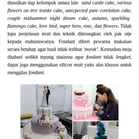
diusulkan tiap kelompok antara lain
sand castle cake, various
flowers on tree tranks cake, unecpected pure corelation cake
,
couple midsummer night dream cake, autumn, sparkling
flamengo cake, love bird, super hero, rose,
dan
flowers
. Tidak
lupa penjelasan teori dan teknik diterangkan oleh pak otje
kepada mahasiswanya. Fondant diberi pewarna makanan
secara betahap agar hasil tidak terlihat
‘norak’
. Kemudian meja
ditaburi sedikit tepung maizena agar
fondant
tidak lengket,
dapat juga menggunakan
silicon matt
yaitu alas khusus untuk
menggilas
fondant.