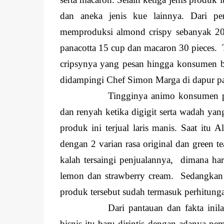
dan aneka jenis kue lainnya. Dari p
memproduksi almond crispy sebanyak 20
panacotta 15 cup dan macaron 30 pieces. T
cripsynya yang pesan hingga konsumen be
didampingi Chef Simon Marga di dapur past
Tingginya animo konsumen pa
dan renyah ketika digigit serta wadah y
produk ini terjual laris manis. Saat itu
dengan 2 varian rasa original dan green t
kalah tersaingi penjualannya, dimana ha
lemon dan strawberry cream. Sedangkan 
produk tersebut sudah termasuk perhitun
Dari pantauan dan fakta inil
bisnis itu baru dirintis dengan adanya 