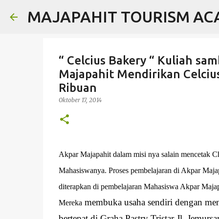
MAJAPAHIT TOURISM A
“ Celcius Bakery “ Kuliah sa
Majapahit Mendirikan Celci
Ribuan
Oktober 17, 2014
Akpar Majapahit dalam misi nya salain mencetak Ch
Mahasiswanya. Proses pembelajaran di Akpar Majapa
diterapkan di pembelajaran Mahasiswa Akpar Majapah
membuka usaha sendiri dengan mend
Mereka
bertepat di Graha Pastry Tristar Jl. Jemu