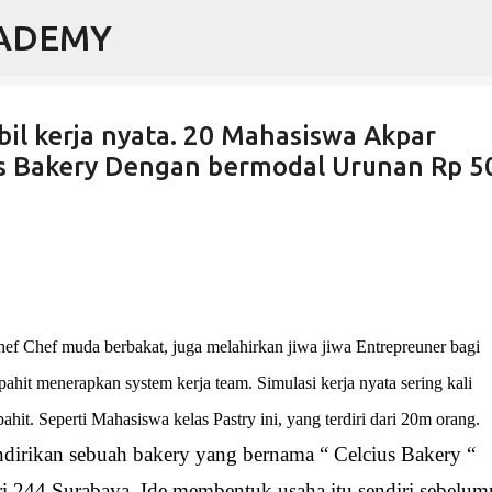
CADEMY
Langsung ke konten utama
mbil kerja nyata. 20 Mahasiswa Akpar
us Bakery Dengan bermodal Urunan Rp 5
ef Chef muda berbakat, juga melahirkan jiwa jiwa Entrepreuner bagi
hit menerapkan system kerja team. Simulasi kerja nyata sering kali
it. Seperti Mahasiswa kelas Pastry ini, yang terdiri dari 20m orang.
irikan sebuah bakery yang bernama “ Celcius Bakery “
rsari 244 Surabaya. Ide membentuk usaha itu sendiri sebelu