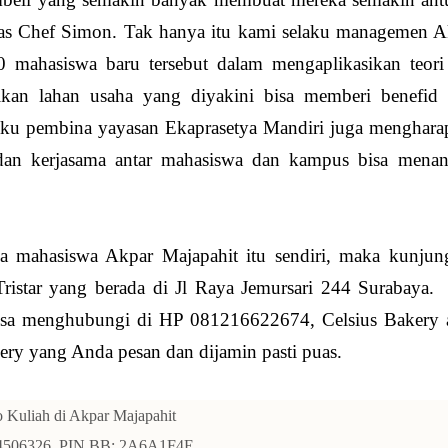
s Chef Simon. Tak hanya itu kami selaku managemen A
0 mahasiswa baru tersebut dalam mengaplikasikan teori
kan lahan usaha yang diyakini bisa memberi benefid 
laku pembina yayasan Ekaprasetya Mandiri juga menghara
r dan kerjasama antar mahasiswa dan kampus bisa menan
a mahasiswa Akpar Majapahit itu sendiri, maka kunjung
ristar yang berada di Jl Raya Jemursari 244 Surabaya.
bisa menghubungi di HP 081216622674, Celsius Bakery 
ery yang Anda pesan dan dijamin pasti puas.
o Kuliah di Akpar Majapahit
4506326. PIN BB: 2A6A1F4E.