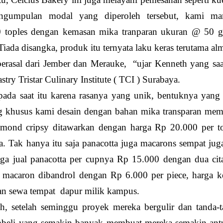
engumpulan modal yang diperoleh tersebut, kami m
 toples dengan kemasan mika tranparan ukuran @ 50 g
iada disangka, produk itu ternyata laku keras terutama a
rasal dari Jember dan Merauke, “ujar Kenneth yang saa
ry Tristar Culinary Institute ( TCI ) Surabaya.
da saat itu karena rasanya yang unik, bentuknya yang t
ang khusus kami desain dengan bahan mika transparan me
 Almond cripsy ditawarkan dengan harga Rp 20.000 per t
ea. Tak hanya itu saja panacotta juga macarons sempat jug
rga jual panacotta per cupnya Rp 15.000 dengan dua cit
macaron dibandrol dengan Rp 6.000 per piece, harga ke
gan sewa tempat dapur milik kampus.
ah, setelah seminggu proyek mereka bergulir dan tanda-
pembeli yang semakin banyak membuat mereka semakin ant