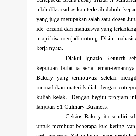
telah dikonsultasikan terlebih dahulu ke
yang juga merupakan salah satu dosen Jur
ide orisinil dari mahasiswa yang tertanta
tetapi bisa menjadi untung. Disini mahasi
kerja nyata.
Diakui Ignazio Kenneth se
keputuan bulat ia serta teman-temanny
Bakery yang termotivasi setelah meng
memadukan materi kuliah dengan entrepren
kuliah kelak. Dengan begitu program in
lanjutan S1 Culinary Business.
Celsius Bakery itu sendiri s
untuk membuat beberapa kue kering yang 
serta macaron. Selain ketiga jenis produk 