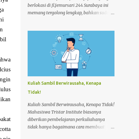
berlokasi di Jl.Jemursari 244 Surabaya ini
ga
memang tergolong lengkap, bahkan sudah
ni
memenuhi standart Hotel. Fasilitas ini
diberikan kepada Mahasiswa agar
an
menunjang dan memperlancar proses
bil
pembelajaran. Seperti pada siang itu,salah
satu Mahasiswa semester 4 melakukan
praktek Make-up Room dikamar Hotel
ahwa
Kampus Akpar Majapahit. Adapun proses
cius
Make-up room adalah : 1. SET UP
ngin
TROLLEY : Bersihkan trolley menggunakan
Kuliah Sambil Berwirausaha, Kenapa
dust cloth dari atas ke bawah 2.
lulus
Tidak!
Masukkan perlengkapan kamar tamu dan
ikan
peralatan kebersihan 3. Dorong trolley
Kuliah Sambil Berwirausaha, Kenapa Tidak!
menuju kamar dengan benar 4. Letakan
Mahasiswa Tristar Institute biasanya
trolley di depan kamar tamu 5. Ketok
pakat
diberikan pembelajaran perkuliahanya
pintu dengan mengucapkan
tidak hanya bagaimana cara membuat
cotta
“Housekeeping” max 3x 6. Buka pintu
sebuah produk jual saja. Akan tetapi,
e pie