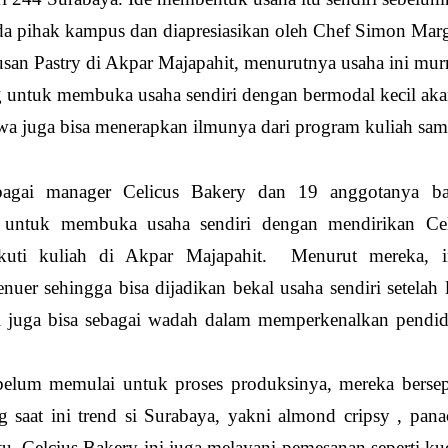
pada pihak kampus dan diapresiasikan oleh Chef Simon Mar
usan Pastry di Akpar Majapahit, menurutnya usaha ini mur
ng untuk membuka usaha sendiri dengan bermodal kecil ak
swa juga bisa menerapkan ilmunya dari program kuliah sam
bagai manager Celicus Bakery dan 19 anggotanya b
a untuk membuka usaha sendiri dengan mendirikan Cel
ikuti kuliah di Akpar Majapahit. Menurut mereka, i
uer sehingga bisa dijadikan bekal usaha sendiri setelah 
i juga bisa sebagai wadah dalam memperkenalkan pendid
ebelum memulai untuk proses produksinya, mereka berse
saat ini trend si Surabaya, yakni almond cripsy , pana
itu, Celcius Bakery ini juga melayani pemesanan seperti ku