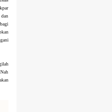
untuk mengukir benda seperti batu dan
Tristar Institute, mereka berani untuk
kpar
kayu saja. Melainkan buah atau sayuran
menjual suatu produk hasi...
pun dapat dijadikan sebagai salah satu
 dan
media ukir dan menyulap tampilan yang
bagi
biasa menjadi karya seni yang luar biasa
pkan
indahnya. Seni mengukir buah dan sayuran
yang sering disebut dengan fruit and
gani
vegetable carving merupakan sebuah
kegiatan mengukir dan memahat yang
menggunakan pisau khusus sudah terkenal
sejak beberapa tahun lalu tetapi tidak
ilah
semua orang dapat melakukannya dengan
 Nah
mudah jika tidak punya rasa kesabaran
akan
serta ketelatenan tinggi. Seperti kegiatan
praktik mahasiswa di kampus akapar
majapahit yaitu belajar mengukir buah dan
sayur bersama Chef Rabbani yaitu founder
komunitas Indonesia fruit carving (IFC). ...