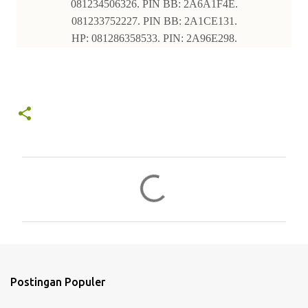
081234506326. PIN BB: 2A6A1F4E.
081233752227. PIN BB: 2A1CE131.
HP: 081286358533. PIN: 2A96E298.
K
o
m
e
n
t
Postingan Populer
a