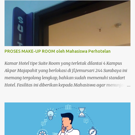
r
PROSES MAKE-UP ROOM oleh Mahasiswa Perhotelan
Kamar Hotel tipe Suite Room yang terletak dilantai 4 Kampus
Akpar Majapahit yang berlokasi di Jl.Jemursari 244 Surabaya ini
memang tergolong lengkap, bahkan sudah memenuhi standart
Hotel. Fasilitas ini diberikan kepada Mahasiswa agar menunjang
dan memperlancar proses pembelajaran. Seperti pada siang
itu,salah satu Mahasiswa semester 4 melakukan praktek Make-
up Room dikamar Hotel Kampus Akpar Majapahit. Adapun
proses Make-up room adalah : 1. SET UP TROLLEY : Bersihkan
trolley menggunakan dust cloth dari atas ke bawah 2.
Masukkan perlengkapan kamar tamu dan peralatan kebersihan