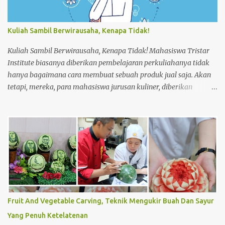
3. Dorong trolley menuju kamar dengan benar 4. Letakan
trolley di depan kamar tamu 5. Ketok pintu dengan
mengucapkan “Housekeeping” max 3x 6. Buka pintu perlahan-
Kuliah Sambil Berwirausaha, Kenapa Tidak!
lahan 7. ...
Kuliah Sambil Berwirausaha, Kenapa Tidak! Mahasiswa Tristar
Institute biasanya diberikan pembelajaran perkuliahanya tidak
hanya bagaimana cara membuat sebuah produk jual saja. Akan
tetapi, mereka, para mahasiswa jurusan kuliner, diberikan
pembelajaran tentang materi lainnya untuk meningkatkan
keahlian mereka dalam bagaimana cara membuat usaha dari
bawah seperti usaha kecil menengah (UKM). Seperti halnya,
membuat perencanaan, strategi penjualan hingga perhitungan
harga produk dalam membuat sebuah produk jual. Saat mereka
masih menjadi mahasiswa, ada salah satu mata kuliah yang
mempelajari menjadi wirausahawan. Sekaligus mempraktikanya
langsung di lapangan. Sehingga mereka dapat merasakan
bagaimana menjadi seorang wirausahawan sebenarnya. Dan tak
Fruit And Vegetable Carving, Teknik Mengukir Buah Dan Sayur
sedikit, mahasiswa yang sudah mempelajari perkuliahan
Yang Penuh Ketelatenan
tersebut ingin segera melakukannya sendiri. Meskipun mereka