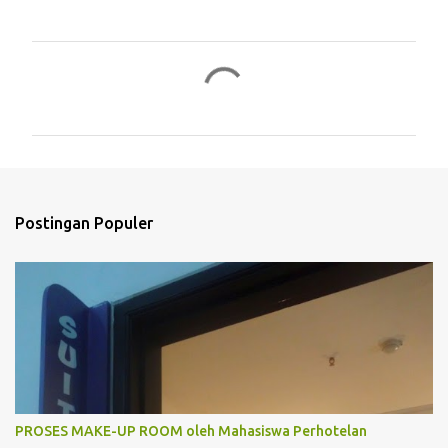
K
o
m
e
n
t
Postingan Populer
a
r
PROSES MAKE-UP ROOM oleh Mahasiswa Perhotelan