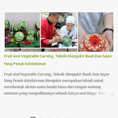
pembelajaran tentang materi lainnya untuk meningkatkan
keahlian mereka dalam bagaimana cara membuat usaha dari
bawah seperti usaha kecil menengah (UKM). Seperti halnya,
membuat perencanaan, strategi penjualan hingga perhitungan
harga produk dalam membuat sebuah produk jual. Saat mereka
masih menjadi mahasiswa, ada salah satu mata kuliah yang
mempelajari menjadi wirausahawan. Sekaligus mempraktikanya
langsung di lapangan. Sehingga mereka dapat merasakan
bagaimana menjadi seorang wirausahawan sebenarnya. Dan tak
Fruit And Vegetable Carving, Teknik Mengukir Buah Dan Sayur
sedikit, mahasiswa yang sudah mempelajari perkuliahan
Yang Penuh Ketelatenan
tersebut ingin segera melakukannya sendiri. Meskipun mereka
masih berstatus mahasiswa di Tristar Institute, mereka berani
Fruit And Vegetable Carving , Teknik Mengukir Buah Dan Sayur
untuk menjual suatu produk hasi...
Yang Penuh Ketelatenan Mengukir merupakan teknik untuk
membentuk ukiran suatu benda biasa dari tangan seorang
seniman yang menjadikannya sebuah karya seni tinggi. Teknik
mengukir ini tidak hanya digunakan untuk mengukir benda
seperti batu dan kayu saja. Melainkan buah atau sayuran pun
dapat dijadikan sebagai salah satu media ukir dan menyulap