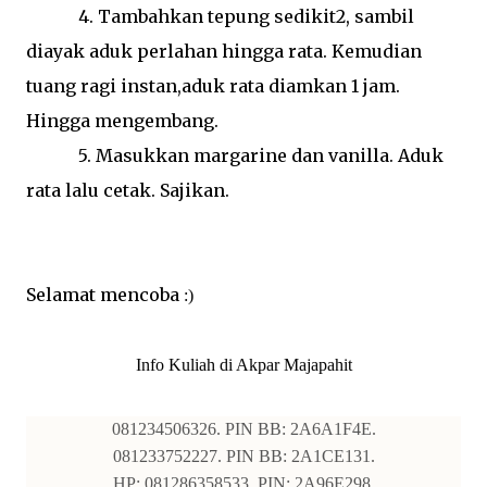
4. Tambahkan tepung sedikit2, sambil
diayak aduk perlahan hingga rata. Kemudian
tuang ragi instan,aduk rata diamkan 1 jam.
Hingga mengembang.
5. Masukkan margarine dan vanilla. Aduk
rata lalu cetak. Sajikan.
Selamat mencoba
:)
Info Kuliah di Akpar Majapahit
081234506326. PIN BB: 2A6A1F4E.
081233752227. PIN BB: 2A1CE131.
HP: 081286358533. PIN: 2A96E298.