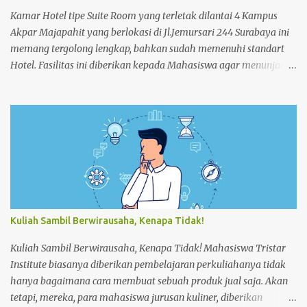
Kamar Hotel tipe Suite Room yang terletak dilantai 4 Kampus
Akpar Majapahit yang berlokasi di Jl.Jemursari 244 Surabaya ini
memang tergolong lengkap, bahkan sudah memenuhi standart
Hotel. Fasilitas ini diberikan kepada Mahasiswa agar menunjang
dan memperlancar proses pembelajaran. Seperti pada siang
itu,salah satu Mahasiswa semester 4 melakukan praktek Make-
up Room dikamar Hotel Kampus Akpar Majapahit. Adapun
proses Make-up room adalah : 1. SET UP TROLLEY : Bersihkan
trolley menggunakan dust cloth dari atas ke bawah 2.
Masukkan perlengkapan kamar tamu dan peralatan kebersihan
3. Dorong trolley menuju kamar dengan benar 4. Letakan
trolley di depan kamar tamu 5. Ketok pintu dengan
mengucapkan “Housekeeping” max 3x 6. Buka pintu perlahan-
Kuliah Sambil Berwirausaha, Kenapa Tidak!
lahan 7. ...
Kuliah Sambil Berwirausaha, Kenapa Tidak! Mahasiswa Tristar
Institute biasanya diberikan pembelajaran perkuliahanya tidak
hanya bagaimana cara membuat sebuah produk jual saja. Akan
tetapi, mereka, para mahasiswa jurusan kuliner, diberikan