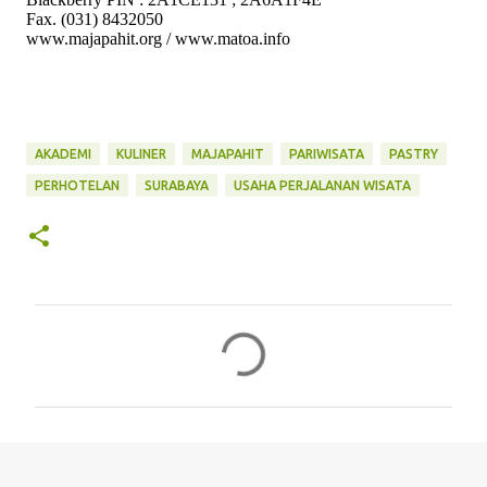
Fax. (031) 8432050
www.majapahit.org / www.matoa.info
AKADEMI
KULINER
MAJAPAHIT
PARIWISATA
PASTRY
PERHOTELAN
SURABAYA
USAHA PERJALANAN WISATA
K
o
m
e
n