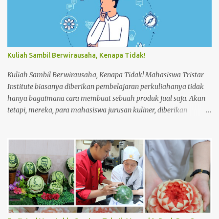
trolley menggunakan dust cloth dari atas ke bawah 2.
Masukkan perlengkapan kamar tamu dan peralatan kebersihan
3. Dorong trolley menuju kamar dengan benar 4. Letakan
trolley di depan kamar tamu 5. Ketok pintu dengan
mengucapkan “Housekeeping” max 3x 6. Buka pintu perlahan-
Kuliah Sambil Berwirausaha, Kenapa Tidak!
lahan 7. ...
Kuliah Sambil Berwirausaha, Kenapa Tidak! Mahasiswa Tristar
Institute biasanya diberikan pembelajaran perkuliahanya tidak
hanya bagaimana cara membuat sebuah produk jual saja. Akan
tetapi, mereka, para mahasiswa jurusan kuliner, diberikan
pembelajaran tentang materi lainnya untuk meningkatkan
keahlian mereka dalam bagaimana cara membuat usaha dari
bawah seperti usaha kecil menengah (UKM). Seperti halnya,
membuat perencanaan, strategi penjualan hingga perhitungan
harga produk dalam membuat sebuah produk jual. Saat mereka
masih menjadi mahasiswa, ada salah satu mata kuliah yang
mempelajari menjadi wirausahawan. Sekaligus mempraktikanya
langsung di lapangan. Sehingga mereka dapat merasakan
bagaimana menjadi seorang wirausahawan sebenarnya. Dan tak