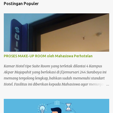
t
Postingan Populer
a
r
PROSES MAKE-UP ROOM oleh Mahasiswa Perhotelan
Kamar Hotel tipe Suite Room yang terletak dilantai 4 Kampus
Akpar Majapahit yang berlokasi di Jl.Jemursari 244 Surabaya ini
memang tergolong lengkap, bahkan sudah memenuhi standart
Hotel. Fasilitas ini diberikan kepada Mahasiswa agar menunjang
dan memperlancar proses pembelajaran. Seperti pada siang
itu,salah satu Mahasiswa semester 4 melakukan praktek Make-
up Room dikamar Hotel Kampus Akpar Majapahit. Adapun
proses Make-up room adalah : 1. SET UP TROLLEY : Bersihkan