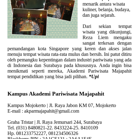
menarik antara wisata
kuliner, belanja, budaya,
dan juga sejarah.
Dari sekian tempat
wisata yang dikunjungi,
Reza Liem mengaku
sangat terkesan dengan
pemandangan kota Singapore yang keren dan akses jalan
menuju tempat wisata rata-rata mulus dan bersih. Ini patut ditiru
oleh pemangku kepentingan dalam industri pariwisata yang ada
di Indonesia dan Surabaya pada khususnya. Anda ingin bisa
menikmati seperti mereka, Akademi Pariwisata Majapahit
tempat pendidikan yang bisa jadi pilihan.
*Upi
Kampus Akademi Pariwisata Majapahit
Kampus Mojokerto | Jl. Raya Jabon KM 07, Mojokerto
E-mail : akparmajapahit@gmail.com
Graha Tristar | Jl. Raya Jemursari 244, Surabaya
Tel. (031) 8480821-22. 8433224-25. 8410109
Hp. 081233752227, 081234506326
Blackberry PIN : 2A1CE131 ; 2A6A1F4E