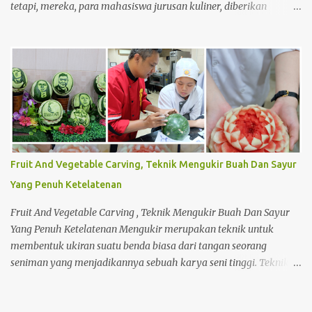
tetapi, mereka, para mahasiswa jurusan kuliner, diberikan
pembelajaran tentang materi lainnya untuk meningkatkan
keahlian mereka dalam bagaimana cara membuat usaha dari
bawah seperti usaha kecil menengah (UKM). Seperti halnya,
membuat perencanaan, strategi penjualan hingga perhitungan
harga produk dalam membuat sebuah produk jual. Saat mereka
masih menjadi mahasiswa, ada salah satu mata kuliah yang
mempelajari menjadi wirausahawan. Sekaligus mempraktikanya
langsung di lapangan. Sehingga mereka dapat merasakan
bagaimana menjadi seorang wirausahawan sebenarnya. Dan tak
Fruit And Vegetable Carving, Teknik Mengukir Buah Dan Sayur
sedikit, mahasiswa yang sudah mempelajari perkuliahan
Yang Penuh Ketelatenan
tersebut ingin segera melakukannya sendiri. Meskipun mereka
masih berstatus mahasiswa di Tristar Institute, mereka berani
Fruit And Vegetable Carving , Teknik Mengukir Buah Dan Sayur
untuk menjual suatu produk hasi...
Yang Penuh Ketelatenan Mengukir merupakan teknik untuk
membentuk ukiran suatu benda biasa dari tangan seorang
seniman yang menjadikannya sebuah karya seni tinggi. Teknik
mengukir ini tidak hanya digunakan untuk mengukir benda
seperti batu dan kayu saja. Melainkan buah atau sayuran pun