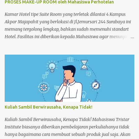
PROSES MAKE-UP ROOM oleh Mahasiswa Perhotelan
Kamar Hotel tipe Suite Room yang terletak dilantai 4 Kampus
Akpar Majapahit yang berlokasi di Jl.Jemursari 244 Surabaya ini
memang tergolong lengkap, bahkan sudah memenuhi standart
Hotel. Fasilitas ini diberikan kepada Mahasiswa agar menunjang
dan memperlancar proses pembelajaran. Seperti pada siang
itu,salah satu Mahasiswa semester 4 melakukan praktek Make-
up Room dikamar Hotel Kampus Akpar Majapahit. Adapun
proses Make-up room adalah : 1. SET UP TROLLEY : Bersihkan
trolley menggunakan dust cloth dari atas ke bawah 2.
Masukkan perlengkapan kamar tamu dan peralatan kebersihan
3. Dorong trolley menuju kamar dengan benar 4. Letakan
trolley di depan kamar tamu 5. Ketok pintu dengan
mengucapkan “Housekeeping” max 3x 6. Buka pintu perlahan-
Kuliah Sambil Berwirausaha, Kenapa Tidak!
lahan 7. ...
Kuliah Sambil Berwirausaha, Kenapa Tidak! Mahasiswa Tristar
Institute biasanya diberikan pembelajaran perkuliahanya tidak
hanya bagaimana cara membuat sebuah produk jual saja. Akan